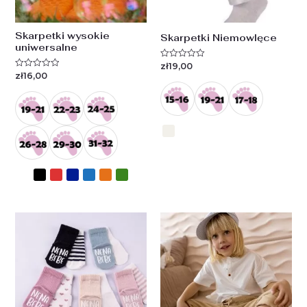
Skarpetki wysokie
Skarpetki Niemowlęce
uniwersalne
zł
19,00
Oceniono
0
zł
16,00
Oceniono
na
0
5
na
5