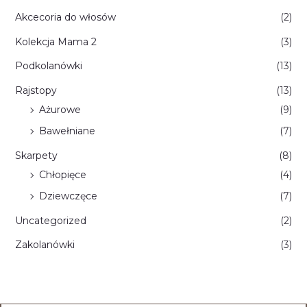
Akcecoria do włosów
(2)
Kolekcja Mama 2
(3)
Podkolanówki
(13)
Rajstopy
(13)
Ażurowe
(9)
Bawełniane
(7)
Skarpety
(8)
Chłopięce
(4)
Dziewczęce
(7)
Uncategorized
(2)
Zakolanówki
(3)