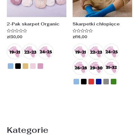
2-Pak skarpet Organic
Skarpetki chłopięce
zł
30,00
zł
16,00
Oceniono
Oceniono
0
0
na
na
5
5
Kategorie