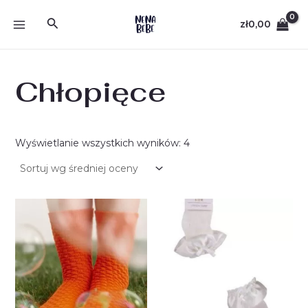
Posortowane
Skip
MAIN
według
Search
to
średniej
zł
0,00
oceny
MENU
content
Chłopięce
Wyświetlanie wszystkich wyników: 4