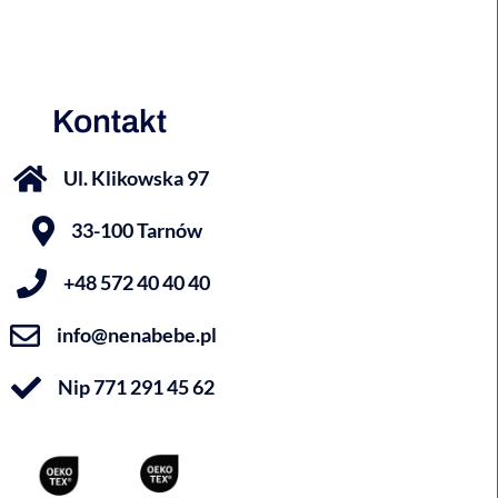
Kontakt
Ul. Klikowska 97
33-100 Tarnów
+48 572 40 40 40
info@nenabebe.pl
Nip 771 291 45 62