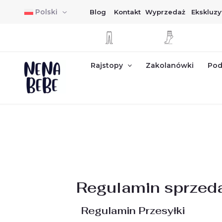
Skip
Polski
Blog
Kontakt
Wyprzedaż
Ekskluzy
to
content
Rajstopy
Zakolanówki
Pod
Regulamin sprzed
Regulamin Przesyłki