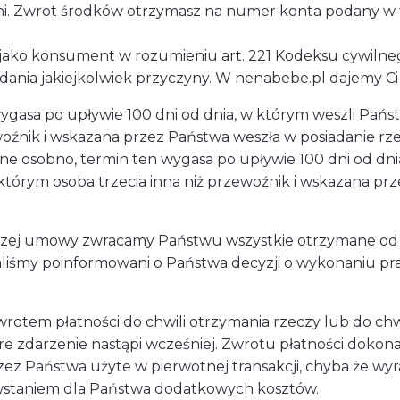
dni. Zwrot środków otrzymasz na numer konta podany w
jako konsument w rozumieniu art. 221 Kodeksu cywilne
ania jakiejkolwiek przyczyny. W nenabebe.pl dajemy Ci n
gasa po upływie 100 dni od dnia, w którym weszli Pańs
ewoźnik i wskazana przez Państwa weszła w posiadanie r
czane osobno, termin ten wygasa po upływie 100 dni od dn
w którym osoba trzecia inna niż przewoźnik i wskazana pr
szej umowy zwracamy Państwu wszystkie otrzymane od P
taliśmy poinformowani o Państwa decyzji o wykonaniu pra
otem płatności do chwili otrzymania rzeczy lub do chw
tóre zdarzenie nastąpi wcześniej. Zwrotu płatności doko
rzez Państwa użyte w pierwotnej transakcji, chyba że wyr
powstaniem dla Państwa dodatkowych kosztów.