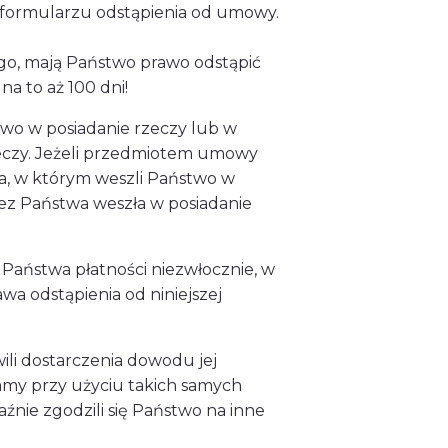
 formularzu odstąpienia od umowy.
go, mają Państwo prawo odstąpić
a to aż 100 dni!
two w posiadanie rzeczy lub w
zeczy. Jeżeli przedmiotem umowy
ia, w którym weszli Państwo w
zez Państwa weszła w posiadanie
aństwa płatności niezwłocznie, w
wa odstąpienia od niniejszej
ili dostarczenia dowodu jej
namy przy użyciu takich samych
aźnie zgodzili się Państwo na inne