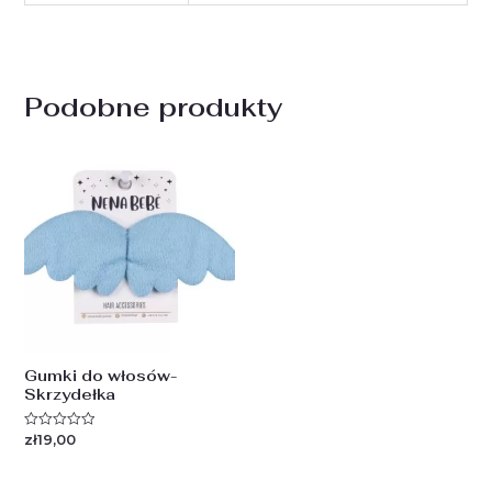
Podobne produkty
Gumki do włosów-
Skrzydełka
zł
19,00
Oceniono
0
na
5