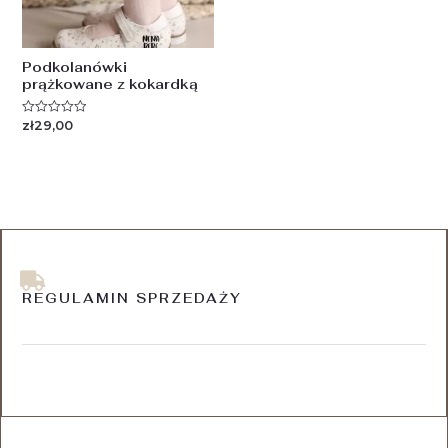
Podkolanówki
prążkowane z kokardką
zł
29,00
Oceniono
0
na
5
REGULAMIN SPRZEDAŻY