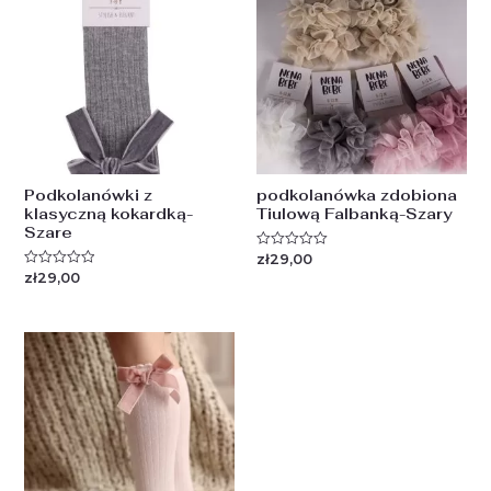
Podkolanówki z
podkolanówka zdobiona
klasyczną kokardką-
Tiulową Falbanką-Szary
Szare
zł
29,00
Oceniono
0
zł
29,00
Oceniono
na
0
5
na
5